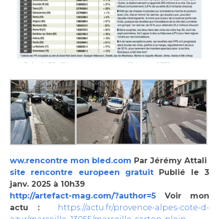
ww.rencontre mon bled.com
Par Jérémy Attali
site rencontre europeen gratuit
Publié le 3
janv. 2025 à 10h39
http://artefact-mag.com/?author=5
Voir mon
actu :
https://actu.fr/provence-alpes-cote-d-