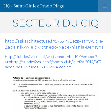
CIQ - Saint-Giniez Prado Plage
SECTEUR DU CIQ
http://askarchitecture.fr/576314/Bezp-atny-Ogie-
Zapalnik-Wielokrotnego-Nape-niania-Benzyna
http://clubdes2vallees.fr/wp-json/oembed/1.0/embed?
url=http://clubdes2vallees.fr/photo-club/la-rd2v-2014/063-
rando-des-2-vallees-13-07-2014-copier/