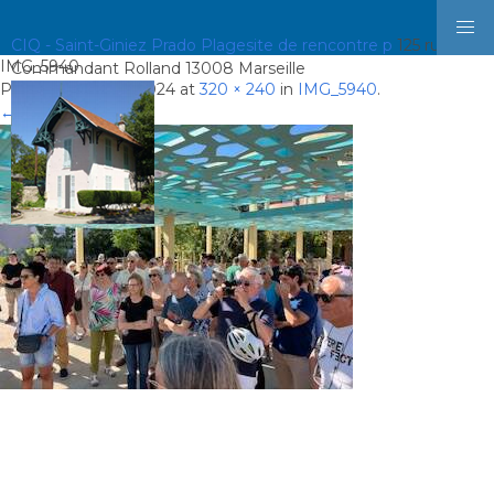
CIQ - Saint-Giniez Prado Plage
site de rencontre p
125 rue du
IMG_5940
Commandant Rolland 13008 Marseille
Published
5 juillet 2024
at
320 × 240
in
IMG_5940
.
← Previous
Next →