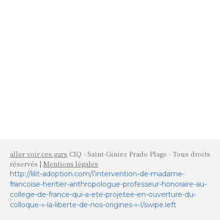
aller voir ces gars
CIQ - Saint-Giniez Prado Plage - Tous droits
réservés |
Mentions légales
http://lilit-adoption.com/l’intervention-de-madame-
francoise-heritier-anthropologue-professeur-honoraire-au-
college-de-france-qui-a-ete-projetee-en-ouverture-du-
colloque-«-la-liberte-de-nos-origines-»-l/swipe.left