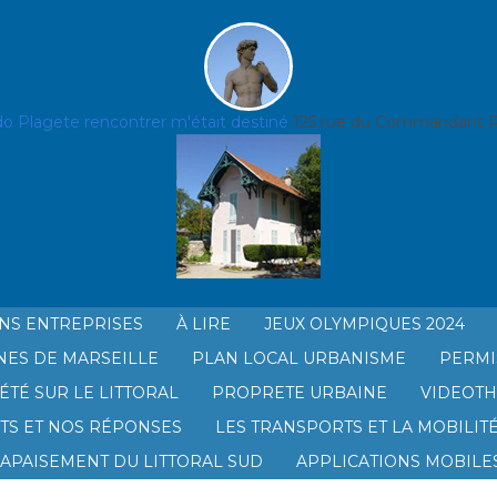
do Plage
te rencontrer m'était destiné
125 rue du Commandant Ro
NS ENTREPRISES
À LIRE
JEUX OLYMPIQUES 2024
NES DE MARSEILLE
PLAN LOCAL URBANISME
PERMI
AGE
ÉTÉ SUR LE LITTORAL
PROPRETE URBAINE
VIDEOT
TS ET NOS RÉPONSES
LES TRANSPORTS ET LA MOBILIT
’APAISEMENT DU LITTORAL SUD
APPLICATIONS MOBILES