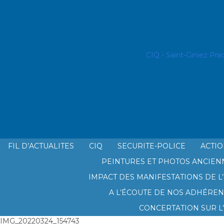
CIQ - Saint-Giniez Pra
FIL D’ACTUALITES
CIQ
SECURITE-POLICE
ACTIO
PEINTURES ET PHOTOS ANCIEN
LE CIQ SAINT GINIEZ PRADO PL
IMPACT DES MANIFESTATIONS DE L’
A L’ÉCOUTE DE NOS ADHÉREN
CONCERTATION SUR L
IMG_20220324_154743