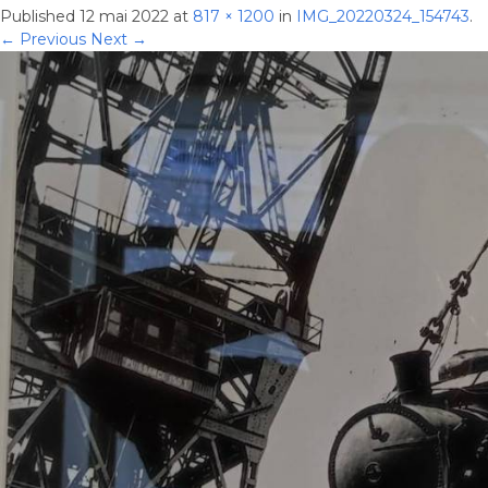
Published
12 mai 2022
at
817 × 1200
in
IMG_20220324_154743
.
← Previous
Next →