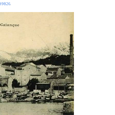
89826
.