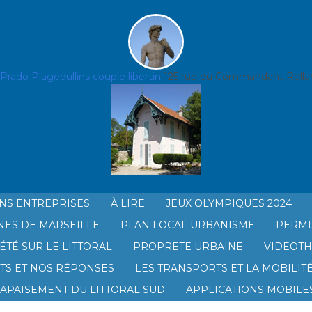
z Prado Plage
oullins couple libertin
125 rue du Commandant Rollan
NS ENTREPRISES
À LIRE
JEUX OLYMPIQUES 2024
NES DE MARSEILLE
PLAN LOCAL URBANISME
PERMI
AGE
ÉTÉ SUR LE LITTORAL
PROPRETE URBAINE
VIDEOT
TS ET NOS RÉPONSES
LES TRANSPORTS ET LA MOBILIT
’APAISEMENT DU LITTORAL SUD
APPLICATIONS MOBILES