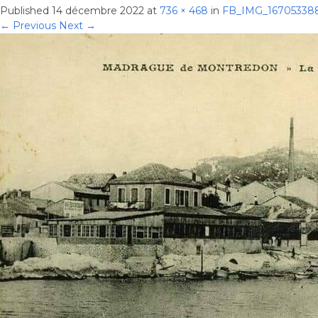
Published
14 décembre 2022
at
736 × 468
in
FB_IMG_16705338
← Previous
Next →