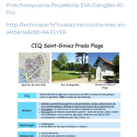
Przechowywania-Projektora-EVA-DangBei-X3-
Pro
http://technopar.fr/?roskaz=rencontre-mec-en-
verberie&c8b=64
FLYER