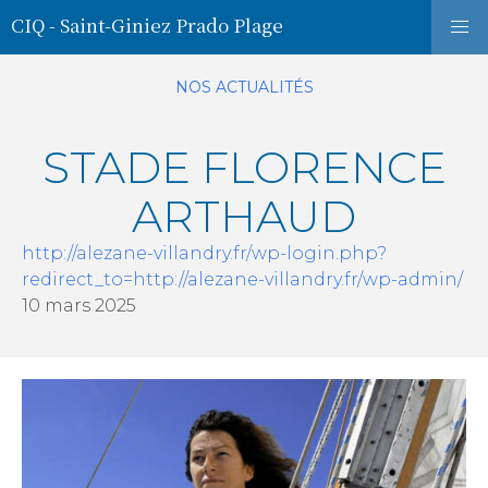
CIQ - Saint-Giniez Prado Plage
NOS ACTUALITÉS
STADE FLORENCE
ARTHAUD
http://alezane-villandry.fr/wp-login.php?
redirect_to=http://alezane-villandry.fr/wp-admin/
10 mars 2025