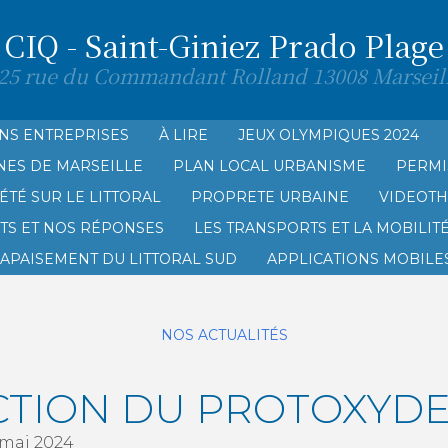
CIQ - Saint-Giniez Prado Plage
25 rue du Commandant Rolland 13008 Marseil
NS ENTREPRISES
À LIRE
JEUX OLYMPIQUES 2024
NES DE MARSEILLE
PLAN LOCAL URBANISME
PERMI
AGE
ÉTÉ SUR LE LITTORAL
PROPRETE URBAINE
VIDEOT
TS ET NOS RÉPONSES
LES TRANSPORTS ET LA MOBILIT
’APAISEMENT DU LITTORAL SUD
APPLICATIONS MOBILES
NOS ACTUALITÉS
CTION DU PROTOXYDE
mai 2024