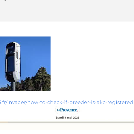
5.fr/invader/how-to-check-if-breeder-is-akc-registered