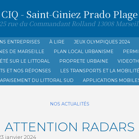
CIQ - Saint-Giniez Prado Plage
25 rue du Commandant Rolland 13008 Marseil
NS ENTREPRISES
À LIRE
JEUX OLYMPIQUES 2024
NES DE MARSEILLE
PLAN LOCAL URBANISME
PERMI
AGE
ÉTÉ SUR LE LITTORAL
PROPRETE URBAINE
VIDEOT
TS ET NOS RÉPONSES
LES TRANSPORTS ET LA MOBILIT
’APAISEMENT DU LITTORAL SUD
APPLICATIONS MOBILES
NOS ACTUALITÉS
ATTENTION RADARS
3 janvier 2024