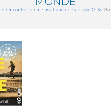
MONDE
te-de-rencontre-femme-asiatique-en-france&e03=3d
25 