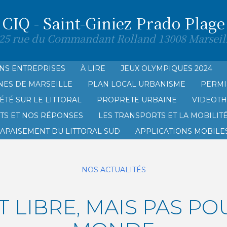
CIQ - Saint-Giniez Prado Plage
25 rue du Commandant Rolland 13008 Marseil
NS ENTREPRISES
À LIRE
JEUX OLYMPIQUES 2024
NES DE MARSEILLE
PLAN LOCAL URBANISME
PERMI
AGE
ÉTÉ SUR LE LITTORAL
PROPRETE URBAINE
VIDEOT
TS ET NOS RÉPONSES
LES TRANSPORTS ET LA MOBILIT
’APAISEMENT DU LITTORAL SUD
APPLICATIONS MOBILES
NOS ACTUALITÉS
T LIBRE, MAIS PAS P