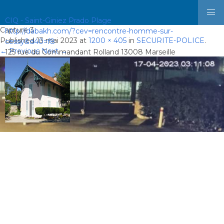
CIQ - Saint-Giniez Prado Plage
Capture 3
http://dabakh.com/?cev=rencontre-homme-sur-
Published
13 mai 2023
at
1200 × 405
in
SECURITE-POLICE
.
cessy&d40=f8
← Previous
Next →
125 rue du Commandant Rolland 13008 Marseille