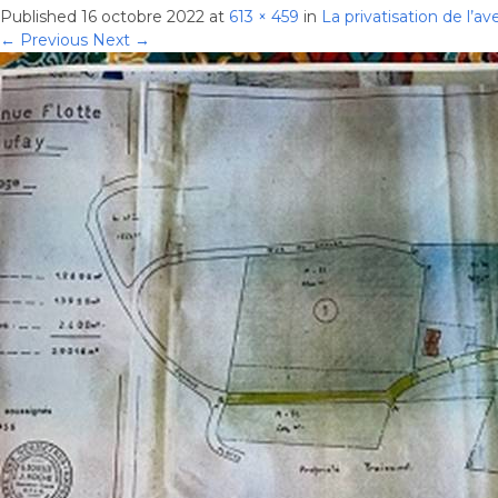
Published
16 octobre 2022
at
613 × 459
in
La privatisation de l’a
← Previous
Next →