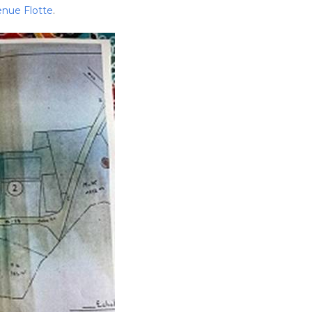
venue Flotte
.