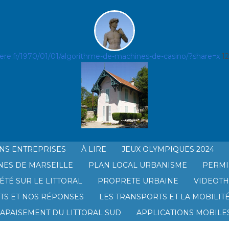
niere.fr/1970/01/01/algorithme-de-machines-de-casino/?share=x
1
NS ENTREPRISES
À LIRE
JEUX OLYMPIQUES 2024
NES DE MARSEILLE
PLAN LOCAL URBANISME
PERMI
AGE
ÉTÉ SUR LE LITTORAL
PROPRETE URBAINE
VIDEOT
TS ET NOS RÉPONSES
LES TRANSPORTS ET LA MOBILIT
’APAISEMENT DU LITTORAL SUD
APPLICATIONS MOBILES