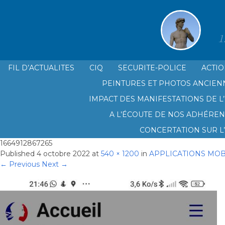
1
FIL D’ACTUALITES
CIQ
SECURITE-POLICE
ACTIO
PEINTURES ET PHOTOS ANCIEN
LE CIQ SAINT GINIEZ PRADO PL
IMPACT DES MANIFESTATIONS DE L’
A L’ÉCOUTE DE NOS ADHÉREN
CONCERTATION SUR L
1664912867265
Published
4 octobre 2022
at
540 × 1200
in
APPLICATIONS MOBI
← Previous
Next →