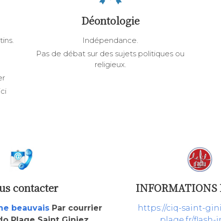
Déontologie
tins.
Indépendance.
Pas de débat sur des sujets politiques ou
religieux.
er
ci
us contacter
INFORMATIONS 
e beauvais
Par courrier
https://ciq-saint-gi
o Plage Saint Giniez
plage.fr/flash-i