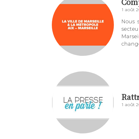
Comp
1 août 
Nous s
secteu
Marsei
change 
Ratt
1 août 