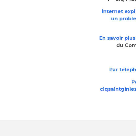
internet expl
un probl
En savoir plus
du Com
13008
Par téléph
P
ciqsaintgini